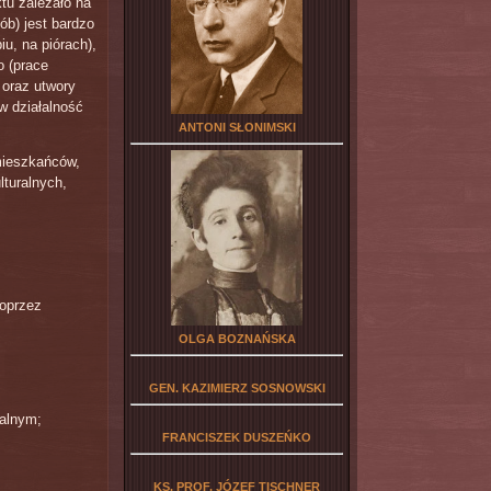
ktu zależało na
ób) jest bardzo
iu, na piórach),
o (prace
 oraz utwory
w działalność
ANTONI SŁONIMSKI
mieszkańców,
turalnych,
poprzez
OLGA BOZNAŃSKA
GEN. KAZIMIERZ SOSNOWSKI
kalnym;
FRANCISZEK DUSZEŃKO
KS. PROF. JÓZEF TISCHNER