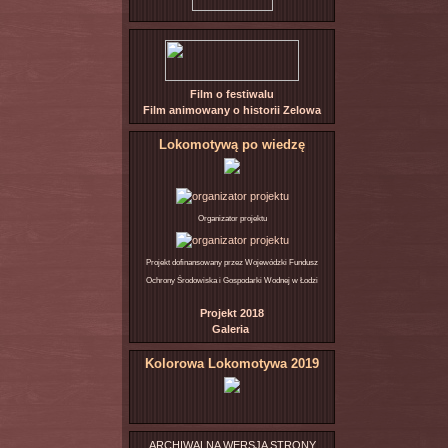
Film o festiwalu
Film animowany o historii Zelowa
Lokomotywą po wiedzę
Organizator projektu
Projekt dofinansowany przez Wojewódzki Fundusz
Ochrony Środowiska i Gospodarki Wodnej w Łodzi
Projekt 2018
Galeria
Kolorowa Lokomotywa 2019
ARCHIWALNA WERSJA STRONY