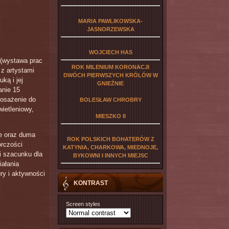
MARIA PAWLIKOWSKA-
JASNORZEWSKA
;
WOJCIECH HAS
 (wystawa prac
ROK MILENIUM KORONACJI
 z artystami
DWÓCH PIERWSZYCH KRÓLÓW W
ką i jej
GNIEŹNIE
anie 15
posażenie do
BOLESŁAW CHROBRY
wietleniowy,
MIESZKO II
ie oraz duma
ROK POLSKICH BOHATERÓW Z
órczości
KATYNIA, CHARKOWA, MIEDNOJE,
 i szacunku dla
BYKOWNI I INNYCH MIEJSC
iałania
ry i aktywności
KONTRAST
Screen styles