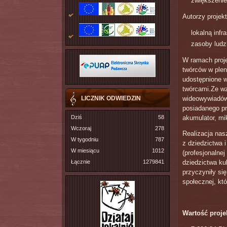
zwiększenie
Autorzy projek
lokalną infr
zasoby ludz
W ramach proje
twórców w plene
udostępnione w
twórcami.Ze wz
LICZNIK ODWIEDZIN
wideowywiadów 
posiadanego pr
Dziś
58
akumulator, mi
Wczoraj
278
Realizacja nas
W tygodniu
787
z dziedzictwa 
W miesiącu
1012
(profesjonalnej
Łącznie
1279841
dziedzictwa kul
przyczyniły si
społecznej, któ
Wartość proje