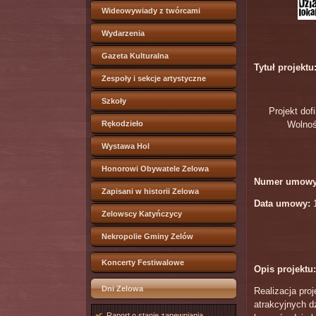
Wideowywiady z twórcami
Wydarzenia
Gazeta Kulturalna
Tytuł projektu
Zespoły i sekcje artystyczne
Szkoły
Projekt do
Rękodzieło
Wolnoś
Wystawa Hol
Honorowi Obywatele Zelowa
Numer umow
Zapisani w historii Zelowa
Data umowy:
Zelowscy Katyńczycy
Nekropolie Gminy Zelów
Koncerty Festiwalowe
Opis projektu:
Dni Zelowa
Realizacja pr
atrakcyjnych d
Raport o stanie zapewniania