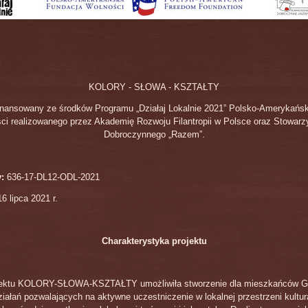
:
KOLORY - SŁOWA - KSZTAŁTY
finansowany ze środków Programu „Działaj Lokalnie 2021” Polsko-Amerykański
ci realizowanego przez Akademię Rozwoju Filantropii w Polsce oraz Stowarz
Dobroczynnego „Razem”.
y:
636-17-DL12-ODL-2021
16
lipca 2021 r.
Charakterystyka projektu
ojektu KOLORY-SŁOWA-KSZTAŁTY umożliwiła stworzenie dla mieszkańców G
ziałań pozwalających na aktywne uczestniczenie w lokalnej przestrzeni kultur