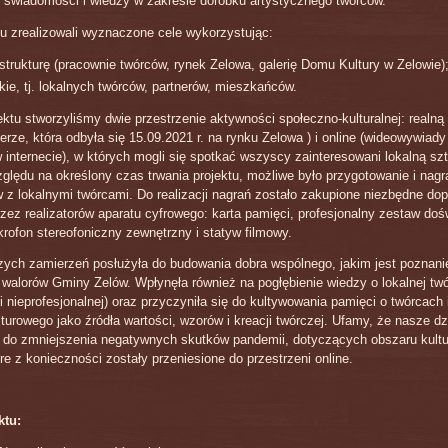
 świadomości i wiedzy w zakresie dorobku artystycznego twórców.
tu zrealizowali wyznaczone cele wykorzystując:
astrukturę (pracownie twórców, rynek Zelowa, galerię Domu Kultury w Zelowie)
kie, tj. lokalnych twórców, partnerów, mieszkańców.
ktu stworzyliśmy dwie przestrzenie aktywności społeczno-kulturalnej: realną
rze, która odbyła się 15.09.2021 r. na rynku Zelowa ) i online (wideowywiady
 internecie), w których mogli się spotkać wszyscy zainteresowani lokalną sztu
ględu na określony czas trwania projektu, możliwe było przygotowanie i nagr
z lokalnymi twórcami. Do realizacji nagrań zostało zakupione niezbędne do
zez realizatorów aparatu cyfrowego: karta pamięci, profesjonalny zestaw doś
krofon stereofoniczny zewnętrzny i statyw filmowy.
zych zamierzeń posłużyła do budowania dobra wspólnego, jakim jest poznan
i walorów Gminy Zelów. Wpłynęła również na pogłębienie wiedzy o lokalnej tw
 i nieprofesjonalnej) oraz przyczyniła się do kultywowania pamięci o twórcach
turowego jako źródła wartości, wzorów i kreacji twórczej. Ufamy, że nasze dz
ę do zmniejszenia negatywnych skutków pandemii, dotyczących obszaru kultu
re z konieczności zostały przeniesione do przestrzeni online.
ktu: