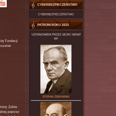
CYBERBEZPIECZEŃSTWO
CYBERBEZPIECZEŃSTWO
PATRONI ROKU 2025
USTANOWIENI PRZEZ SEJM I SENAT
RP
ej Fundacji
yszenie
STEFAN ŻEROMSKI
miny Zelów
alnej poprzez