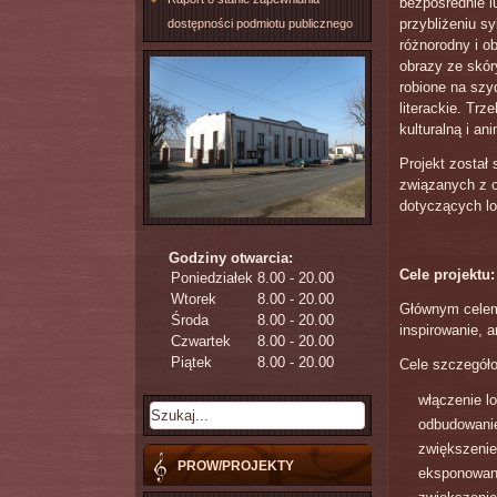
bezpośrednie l
przybliżeniu s
dostępności podmiotu publicznego
różnorodny i ob
obrazy ze skóry
robione na szy
literackie. Tr
kulturalną i an
Projekt został
związanych z 
dotyczących lok
Godziny otwarcia:
Cele projektu:
Poniedziałek
8.00 - 20.00
Wtorek
8.00 - 20.00
Głównym celem 
Środa
8.00 - 20.00
inspirowanie, a
Czwartek
8.00 - 20.00
Piątek
8.00 - 20.00
Cele szczegóło
włączenie l
odbudowanie
zwiększenie 
PROW/PROJEKTY
eksponowani