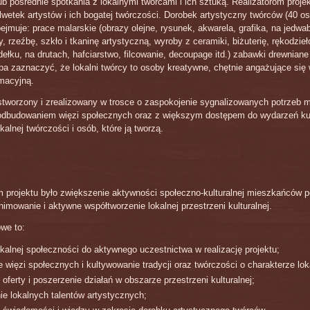
ub pośrednie spotkania z lokalnymi twórcami i ich sztuką. Realizatorom proje
ylwetek artystów i ich bogatej twórczości. Dorobek artystyczny twórców (40 os
ejmuje: prace malarskie (obrazy olejne, rysunek, akwarela, grafika, na jedwab
, rzeźbę, szkło i tkaninę artystyczną, wyroby z ceramiki, biżuterię, rękodzieł
dełku, na drutach, hafciarstwo, filcowanie, decoupage itd.) zabawki drewniane
zeba zaznaczyć, że lokalni twórcy to osoby kreatywne, chętnie angażujące się 
imacyjną.
 stworzony i zrealizowany w trosce o zaspokojenie sygnalizowanych potrzeb 
odbudowaniem więzi społecznych oraz z większym dostępem do wydarzeń kul
alnej twórczości i osób, które ją tworzą.
projektu było zwiększenie aktywności społeczno-kulturalnej mieszkańców 
nimowanie i aktywne współtworzenie lokalnej przestrzeni kulturalnej.
we to:
okalnej społeczności do aktywnego uczestnictwa w realizację projektu;
 więzi społecznych i kultywowanie tradycji oraz twórczości o charakterze lo
oferty i poszerzenie działań w obszarze przestrzeni kulturalnej;
e lokalnych talentów artystycznych;