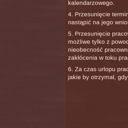
kalendarzowego.
4. Przesunięcie termi
nastąpić na jego wn
5. Przesunięcie praco
możliwe tylko z powod
nieobecność pracown
zakłócenia w toku pra
6. Za czas urlopu pr
jakie by otrzymał, gd