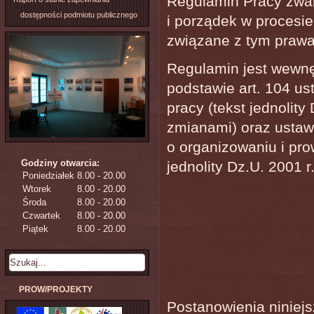
Regulamin Pracy zwan
dostępności podmiotu publicznego
i porządek w procesi
związane z tym prawa
Regulamin jest wewn
podstawie art. 104 us
pracy (tekst jednolity
zmianami) oraz ustawy
o organizowaniu i prow
Godziny otwarcia:
jednolity Dz.U. 2001 
Poniedziałek
8.00 - 20.00
Wtorek
8.00 - 20.00
Środa
8.00 - 20.00
Czwartek
8.00 - 20.00
Piątek
8.00 - 20.00
PROW/PROJEKTY
Postanowienia niniej