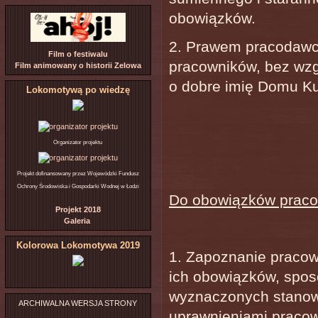
obowiązków.
2. Prawem pracodawc
Film o festiwalu
pracowników, bez wzg
Film animowany o historii Zelowa
o dobre imię Domu Kul
Lokomotywą po wiedzę
Organizator projektu
Projekt dofinansowany przez Wojewódzki Fundusz
Ochrony Środowiska i Gospodarki Wodnej w Łodzi
Do obowiązków praco
Projekt 2018
Galeria
Kolorowa Lokomotywa 2019
1. Zapoznanie praco
ich obowiązków, spo
wyznaczonych stanow
ARCHIWALNA WERSJA STRONY
uprawnieniami pracow