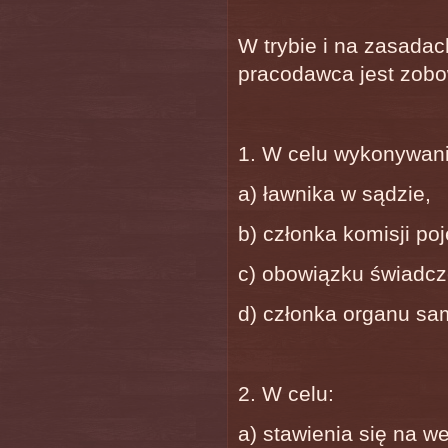
W trybie i na zasada
pracodawca jest zobo
1. W celu wykonywani
a) ławnika w sądzie,
b) członka komisji po
c) obowiązku świadcz
d) członka organu sam
2. W celu:
a) stawienia się na w