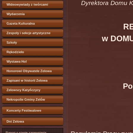
Dyrektora Domu Ku
Wideowywiady z twórcami
Wydarzenia
Gazeta Kulturalna
R
Zespoły i sekcje artystyczne
w DOMU
Szkoły
Rękodzieło
Wystawa Hol
Honorowi Obywatele Zelowa
Zapisani w historii Zelowa
Po
Zelowscy Katyńczycy
Nekropolie Gminy Zelów
Koncerty Festiwalowe
Dni Zelowa
Raport o stanie zapewniania