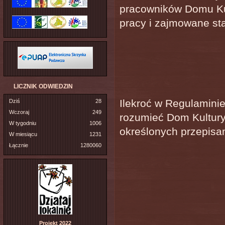
pracowników Domu Kul
pracy i zajmowane st
LICZNIK ODWIEDZIN
Ilekroć w Regulaminie
Dziś
28
Wczoraj
249
rozumieć Dom Kultury 
W tygodniu
1006
określonych przepisam
W miesiącu
1231
Łącznie
1280060
Projekt 2022