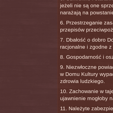
jeżeli nie są one spr
narażają na powstani
6. Przestrzeganie zas
przepisów przeciwpo
7. Dbałość o dobro Do
racjonalne i zgodne 
8. Gospodarność i os
9. Niezwłoczne powi
w Domu Kultury wypad
zdrowia ludzkiego.
10. Zachowanie w taje
ujawnienie mogłoby n
11. Należyte zabezpie