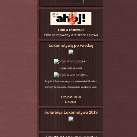
Film o festiwalu
Film animowany o historii Zelowa
Lokomotywą po wiedzę
Organizator projektu
Projekt dofinansowany przez Wojewódzki Fundusz
Ochrony Środowiska i Gospodarki Wodnej w Łodzi
Projekt 2018
Galeria
Kolorowa Lokomotywa 2019