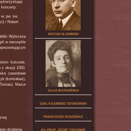
 wykorzystując
 koncerty:
 w. pw. św.
i) i Robert
ANTONI SŁONIMSKI
bliki Wybrzeża
pił w niezwykle
eprezentującym
skim kościele.
o z okazji 1050.
wiska zawodowe
yk (kontrabas),
, Tomasz Mazur
OLGA BOZNAŃSKA
GEN. KAZIMIERZ SOSNOWSKI
FRANCISZEK DUSZEŃKO
znej
ego działania,
KS. PROF. JÓZEF TISCHNER