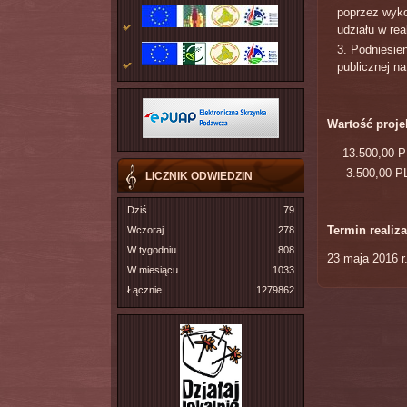
poprzez wyko
udziału w real
Podniesien
publicznej na
Wartość proje
13.500,00 P
3.500,00 PL
LICZNIK ODWIEDZIN
Dziś
79
Termin realiza
Wczoraj
278
W tygodniu
808
23 maja 2016 r.
W miesiącu
1033
Łącznie
1279862