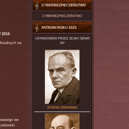
CYBERBEZPIECZEŃSTWO
CYBERBEZPIECZEŃSTWO
PATRONI ROKU 2025
 2016
USTANOWIENI PRZEZ SEJM I SENAT
lturalnych na
RP
STEFAN ŻEROMSKI
zowanego we
 zelowski