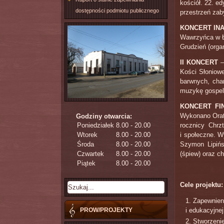
kościół. 22. ed
dostępności podmiotu publicznego
przestrzeń zab
KONCERT IN
Wawrzyńca w Ło
Grudzień (orga
II KONCERT
–
Kości Słoniowe
barwnych, cha
muzykę gospel
KONCERT FI
Wykonano Orat
Godziny otwarcia:
Poniedziałek
8.00 - 20.00
rocznicy Chrz
Wtorek
8.00 - 20.00
i społeczne. W
Środa
8.00 - 20.00
Szymon Lipińs
Czwartek
8.00 - 20.00
(śpiew) oraz c
Piątek
8.00 - 20.00
Cele projektu:
Zapewnieni
PROW/PROJEKTY
i edukacyjnej
Stworzenie