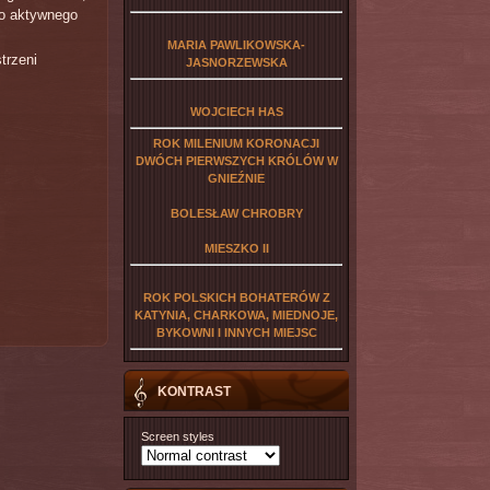
do aktywnego
MARIA PAWLIKOWSKA-
trzeni
JASNORZEWSKA
WOJCIECH HAS
ROK MILENIUM KORONACJI
DWÓCH PIERWSZYCH KRÓLÓW W
GNIEŹNIE
BOLESŁAW CHROBRY
MIESZKO II
ROK POLSKICH BOHATERÓW Z
KATYNIA, CHARKOWA, MIEDNOJE,
BYKOWNI I INNYCH MIEJSC
KONTRAST
Screen styles