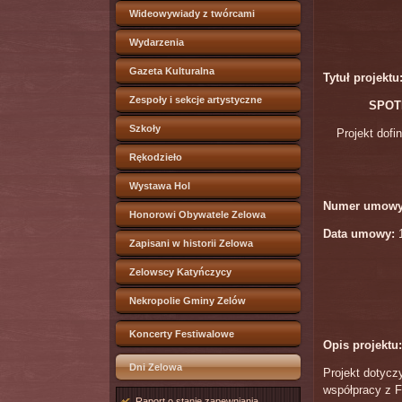
Wideowywiady z twórcami
Wydarzenia
Gazeta Kulturalna
Tytuł projektu
Zespoły i sekcje artystyczne
SPOT
Szkoły
Projekt dofi
Rękodzieło
Wystawa Hol
Numer umowy
Honorowi Obywatele Zelowa
Data umowy:
1
Zapisani w historii Zelowa
Zelowscy Katyńczycy
Nekropolie Gminy Zelów
Koncerty Festiwalowe
Opis projektu:
Dni Zelowa
Projekt dotycz
współpracy z F
Raport o stanie zapewniania