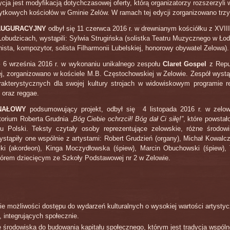
ycja jest modyfikacją dotychczasowej oferty, którą organizatorzy rozszerzyli
ytkowych kościołów w Gminie Zelów. W ramach tej edycji zorganizowano trzy
AUGURACYJNY
odbył się 11 czerwca 2016 r. w drewnianym kościółku z XVIII
budzicach, wystąpili: Sylwia Strugińska (solistka Teatru Muzycznego w Łodz
nista, kompozytor, solista Filharmonii Lubelskiej, honorowy obywatel Zelowa).
 6 września 2016 r. w wykonaniu unikalnego zespołu
Claret Gospel
z Repu
j, zorganizowano w kościele M.B. Częstochowskiej w Zelowie. Zespół wystą
rakterystycznych dla swojej kultury strojach w widowiskowym programie r
 oraz reggae.
NAŁOWY
podsumowujący projekt, odbył się 4 listopada 2016 r. w zelow
orium Roberta Grudnia „
Bóg Ciebie ochrzcił! Bóg dał Ci siłę!”
, które powstał
tu Polski. Teksty czytały osoby reprezentujące zelowskie, różne środo
ystąpiły one wspólnie z artystami: Robert Grudzień (organy), Michał Kowalcz
ki (akordeon), Kinga Moczydłowska (śpiew), Marcin Obuchowski (śpiew)
hórem dziecięcym ze Szkoły Podstawowej nr 2 w Zelowie.
e możliwości dostępu do wydarzeń kulturalnych o wysokiej wartości artystyc
, integrujących społecznie.
 środowiska do budowania kapitału społecznego, którym jest tradycja wspóln