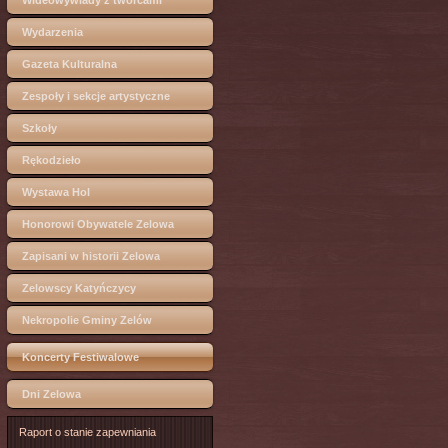
Wideowywiady z twórcami
Wydarzenia
Gazeta Kulturalna
Zespoły i sekcje artystyczne
Szkoły
Rękodzieło
Wystawa Hol
Honorowi Obywatele Zelowa
Zapisani w historii Zelowa
Zelowscy Katyńczycy
Nekropolie Gminy Zelów
Koncerty Festiwalowe
Dni Zelowa
Raport o stanie zapewniania