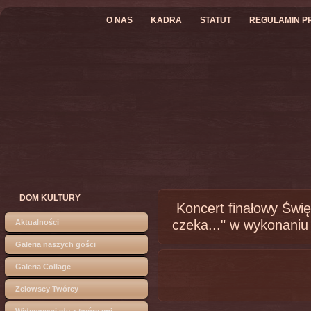
O NAS
KADRA
STATUT
REGULAMIN P
DOM KULTURY
Koncert finałowy Świę
czeka..." w wykonaniu
Aktualności
Galeria naszych gości
Galeria Collage
Zelowscy Twórcy