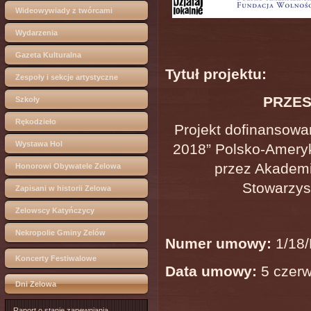
Wideowywiady z twórcami
Wydarzenia
Gazeta Kulturalna
Tytuł projektu:
Zespoły i sekcje artystyczne
PRZES
Szkoły
Rękodzieło
Projekt dofinansowa
Wystawa Hol
2018” Polsko-Ameryk
przez Akademi
Honorowi Obywatele Zelowa
Stowarzys
Zapisani w historii Zelowa
Zelowscy Katyńczycy
Nekropolie Gminy Zelów
Numer umowy:
1/18
Koncerty Festiwalowe
Data umowy:
5 czerw
Dni Zelowa
Raport o stanie zapewniania