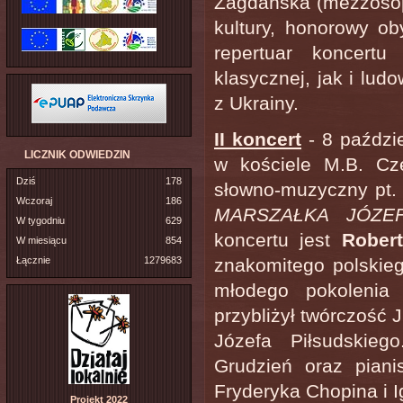
Zagdańska (mezzosopr
kultury, honorowy o
repertuar koncert
klasycznej, jak i lud
z Ukrainy.
II koncert
- 8 paździe
LICZNIK ODWIEDZIN
w kościele M.B. Czę
Dziś
178
słowno-muzyczny pt
Wczoraj
186
MARSZAŁKA JÓZE
W tygodniu
629
koncertu jest
Rober
W miesiącu
854
Łącznie
1279683
znakomitego polskieg
młodego pokolenia
przybliżył twórczość 
Józefa Piłsudskieg
Grudzień oraz pian
Fryderyka Chopina i 
Projekt 2022