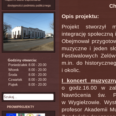
Ch
dostępności podmiotu publicznego
Opis projektu:
Projekt stworzył 
integrację społeczną 
Obejmował przygotowa
muzyczne i jeden s
Festiwalowych Zeló
Godziny otwarcia:
m.in. do historyczne
Poniedziałek
8.00 - 20.00
i okolic.
Wtorek
8.00 - 20.00
Środa
8.00 - 20.00
I koncert muzyczn
Czwartek
8.00 - 20.00
Piątek
8.00 - 20.00
o godz.16.00 w zab
Nawrócenia św. 
w Wygiełzowie. Wystą
PROW/PROJEKTY
profesor Akademii Mu