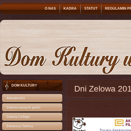
O NAS
KADRA
STATUT
REGULAMIN P
DOM KULTURY
Dni Zelowa 20
Aktualności
Galeria naszych gości
Galeria Collage
Zelowscy Twórcy