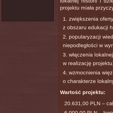
lokalnej historii i d
projektu miała przyczy
zwiększenia oferty
z obszaru edukacji hi
popularyzacji wie
niepodległości w wy
włączenia lokalne
w realizację projektu
wzmocnienia więzi
o charakterze lokal
Wartość projektu:
20.631,00 PLN – cał
6.000,00 PLN – kwo