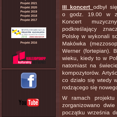
Projekt 2021
III koncert
odbył si
Projekt 2020
Projekt 2019
o godz. 19.00 w ze
Projekt 2018
Projekt 2017
Koncert muzyc
podkreślający znac
Polskę w wykonali so
Makówka (mezzosopra
Projekt 2016
Werner (fortepian).
wieku, kiedy to w Po
natomiast na świeci
kompozytorów. Artyśc
co działo się wtedy 
rodzącego się noweg
W ramach projekt
zorganizowano dwie
początku września do