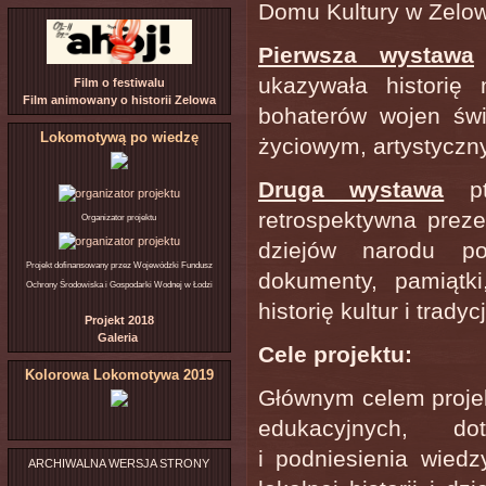
Domu Kultury w Zelow
Pierwsza wystawa
ukazywała historię 
Film o festiwalu
Film animowany o historii Zelowa
bohaterów wojen świ
Lokomotywą po wiedzę
życiowym, artystycz
Druga wystawa
p
retrospektywna preze
Organizator projektu
dziejów narodu pol
Projekt dofinansowany przez Wojewódzki Fundusz
dokumenty, pamiątk
Ochrony Środowiska i Gospodarki Wodnej w Łodzi
historię kultur i trady
Projekt 2018
Galeria
Cele projektu:
Kolorowa Lokomotywa 2019
Głównym celem projek
edukacyjnych, do
i podniesienia wiedz
ARCHIWALNA WERSJA STRONY