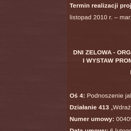
Termin realizacji pro
listopad 2010 r. – mar
DNI ZELOWA - O
I WYSTAW PR
Oś 4:
Podnoszenie jak
Działanie 413
„Wdraża
Numer umowy:
0040
Data umowy:
6 lutego