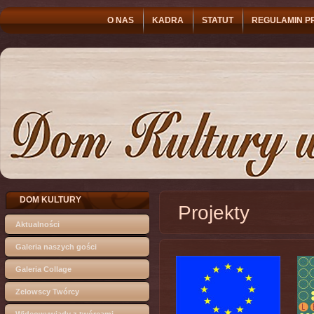
O NAS
KADRA
STATUT
REGULAMIN P
DOM KULTURY
Projekty
Aktualności
Galeria naszych gości
Galeria Collage
Zelowscy Twórcy