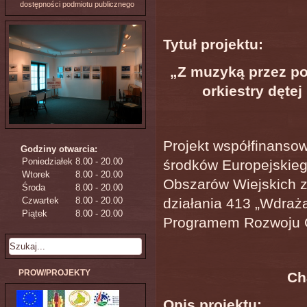
dostępności podmiotu publicznego
Tytuł projektu:
„Z muzyką przez po
orkiestry dęte
Projekt współfinanso
Godziny otwarcia:
Poniedziałek
8.00 - 20.00
środków Europejskie
Wtorek
8.00 - 20.00
Obszarów Wiejskich z
Środa
8.00 - 20.00
Czwartek
8.00 - 20.00
działania 413 „Wdraża
Piątek
8.00 - 20.00
Programem Rozwoju O
PROW/PROJEKTY
Ch
Opis projektu: