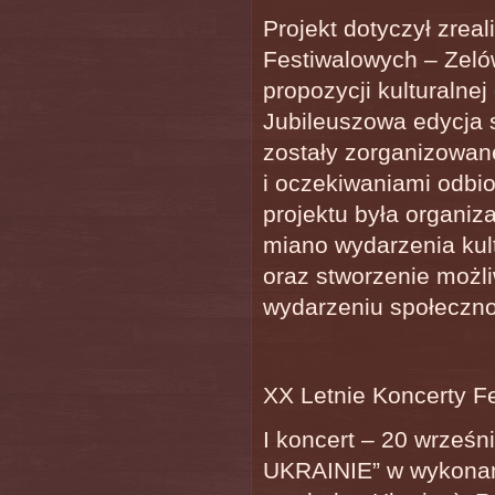
Projekt dotyczył zrea
Festiwalowych – Zeló
propozycji kulturalne
Jubileuszowa edycja s
zostały zorganizowane
i oczekiwaniami odbi
projektu była organiz
miano wydarzenia ku
oraz stworzenie możl
wydarzeniu społeczno
XX Letnie Koncerty F
I koncert – 20 wrześn
UKRAINIE” w wykonaniu