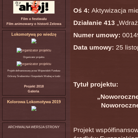
Oś 4:
Aktywizacja mi
Film o festiwalu
Działanie 413
„Wdraża
Film animowany o historii Zelowa
Numer umowy:
0014
Lokomotywą po wiedzę
Data umowy:
25 listo
Organizator projektu
Projekt dofinansowany przez Wojewódzki Fundusz
Ochrony Środowiska i Gospodarki Wodnej w Łodzi
Tytuł projektu:
Projekt 2018
Galeria
„Noworoczne 
Kolorowa Lokomotywa 2019
Noworoczne
ARCHIWALNA WERSJA STRONY
Projekt współfinanso