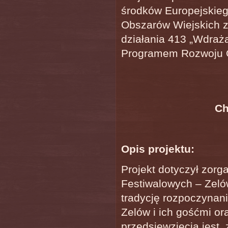
środków Europejskie
Obszarów Wiejskich z
działania 413 „Wdraża
Programem Rozwoju O
Ch
Opis projektu:
Projekt dotyczył zor
Festiwalowych – Zelów
tradycję rozpoczynan
Zelów i ich gośćmi o
przedsięwzięcia jest, 