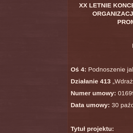
XX LETNIE KONC
ORGANIZACJ
PRO
Oś 4:
Podnoszenie jak
Działanie 413
„Wdraża
Numer umowy:
0169
Data umowy:
30 paźd
Tytuł projektu: