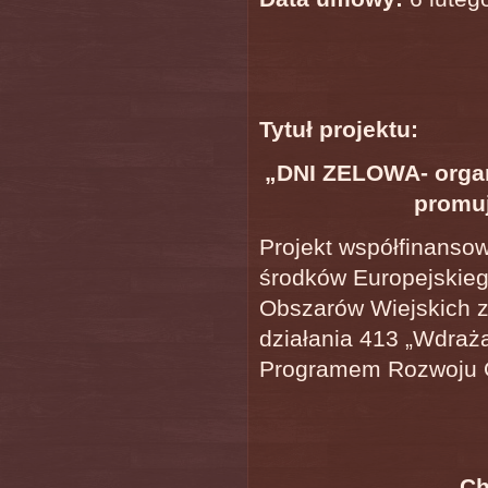
Tytuł projektu:
„DNI ZELOWA- organ
promuj
Projekt współfinanso
środków Europejskie
Obszarów Wiejskich z
działania 413 „Wdraża
Programem Rozwoju O
Ch