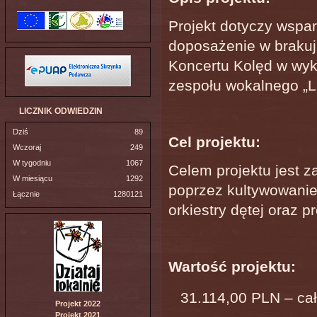
Projekt dotyczy wsparc
doposażenie w brakuj
Koncertu Kolęd w wyko
zespołu wokalnego „
LICZNIK ODWIEDZIN
Dziś
89
Cel projektu:
Wczoraj
249
W tygodniu
1067
Celem projektu jest 
W miesiącu
1292
poprzez kultywowanie 
Łącznie
1280121
orkiestry dętej oraz 
Wartość projektu:
31.114,00 PLN – cał
Projekt 2022
Projekt 2021