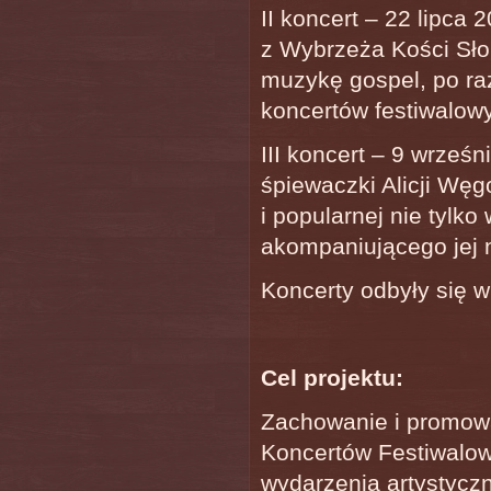
II koncert – 22 lipca
z Wybrzeża Kości Sło
muzykę gospel, po ra
koncertów festiwalow
III koncert – 9 wrześn
śpiewaczki Alicji Wę
i popularnej nie tylko 
akompaniującego jej 
Koncerty odbyły się 
Cel projektu:
Zachowanie i promowa
Koncertów Festiwalo
wydarzenia artystyczn