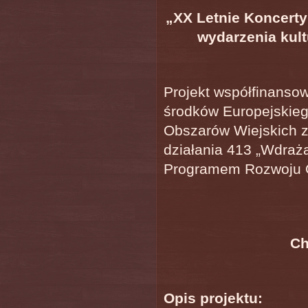
„XX Letnie Koncerty
wydarzenia kul
Projekt współfinanso
środków Europejskie
Obszarów Wiejskich z
działania 413 „Wdraża
Programem Rozwoju O
Ch
Opis projektu: