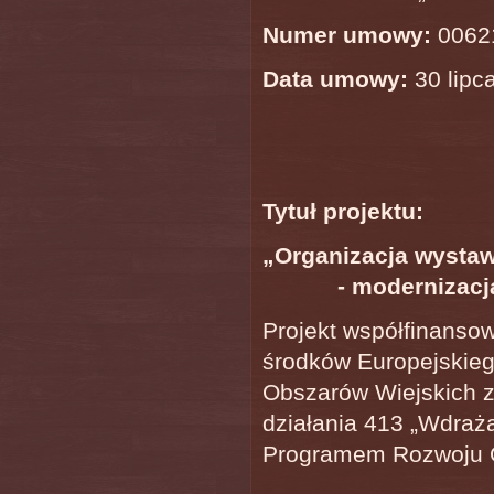
Numer umowy:
0062
Data umowy:
30 lipca
Tytuł projektu:
„Organizacja wystaw
- modernizacj
Projekt współfinanso
środków Europejskie
Obszarów Wiejskich z
działania 413 „Wdraża
Programem Rozwoju O