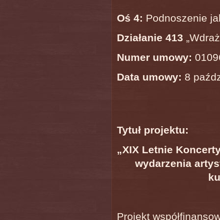
Oś 4:
Podnoszenie jak
Działanie 413
„Wdraża
Numer umowy:
0109
Data umowy:
8 paźdz
Tytuł projektu:
„XIX Letnie Koncert
wydarzenia arty
ku
Projekt współfinanso