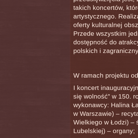
takich koncertów, któ
artystycznego. Realiz
oferty kulturalnej ob
Przede wszystkim jedn
dostępność do atrakc
polskich i zagraniczn
W ramach projektu odb
I koncert inauguracy
się wolność” w 150. 
wykonawcy: Halina Ła
w Warszawie) – recyta
Wielkiego w Łodzi) – 
Lubelskiej) – organy;