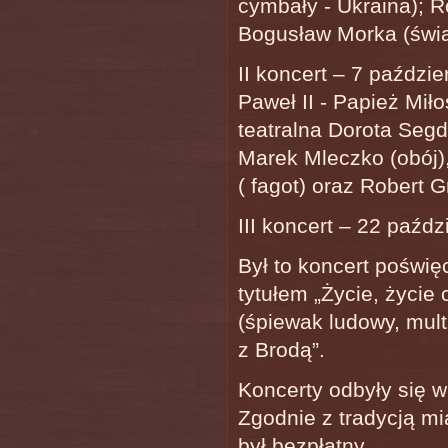
cymbały - Ukraina); 
Bogusław Morka (świa
II koncert – 7 paździe
Paweł II - Papież Miło
teatralna Dorota Segd
Marek Mleczko (obój)
( fagot) oraz Robert 
III koncert – 22 paźdz
Był to koncert poświ
tytułem „Życie, życie
(śpiewak ludowy, mult
z Brodą”.
Koncerty odbyły się 
Zgodnie z tradycją mi
był bezpłatny.