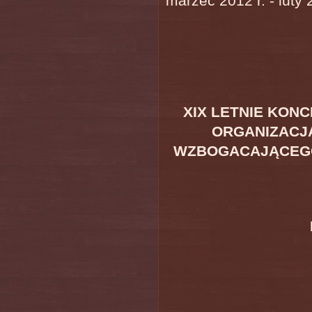
marzec 2012 r. - luty 
XIX LETNIE KON
ORGANIZACJ
WZBOGACAJĄCEGO