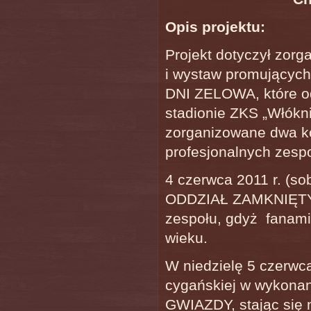
Opis projektu:
Projekt dotyczył zor
i wystaw promujących
DNI ZELOWA, które od
stadionie ZKS „Włókni
zorganizowane dwa k
profesjonalnych zesp
4 czerwca 2011 r. (so
ODDZIAŁ ZAMKNIĘTY. K
zespołu, gdyż fanam
wieku.
W niedzielę 5 czerwca
cygańskiej w wykon
GWIAZDY, stając si