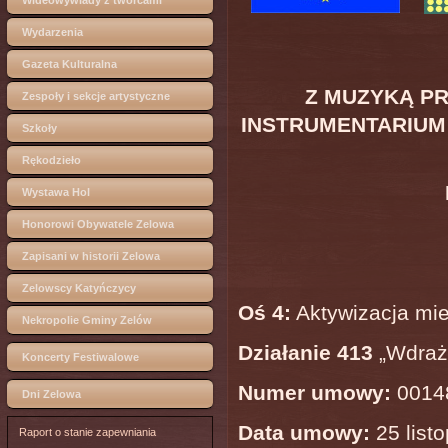
Wideowywiady z twórcami
Wydarzenia
Gazeta Kulturalna
Z MUZYKĄ PR
Zespoły i sekcje artystyczne
INSTRUMENTARIUM 
Szkoły
Rękodzieło
Wystawa Hol
Honorowi Obywatele Zelowa
Zapisani w historii Zelowa
Zelowscy Katyńczycy
Oś 4:
Aktywizacja mi
Nekropolie Gminy Zelów
Działanie 413
„Wdraża
Koncerty Festiwalowe
Numer umowy:
0014
Dni Zelowa
Data umowy:
25 listo
Raport o stanie zapewniania