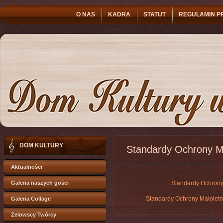
O NAS
KADRA
STATUT
REGULAMIN P
DOM KULTURY
Standardy Ochrony Ma
Aktualności
Galeria naszych gości
Standardy Ochrony
Standardy Ochrony Małoletni
Galeria Collage
Zelowscy Twórcy