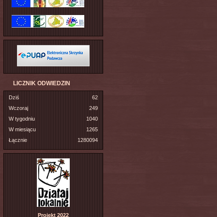
LICZNIK ODWIEDZIN
Dziś
62
Wczoraj
249
W tygodniu
1040
W miesiącu
1265
Łącznie
1280094
Projekt 2022