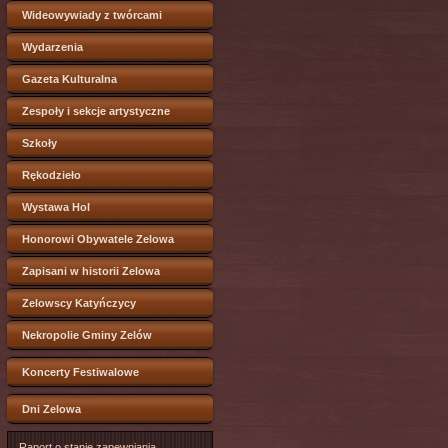
Wideowywiady z twórcami
Wydarzenia
Gazeta Kulturalna
Zespoły i sekcje artystyczne
Szkoły
Rękodzieło
Wystawa Hol
Honorowi Obywatele Zelowa
Zapisani w historii Zelowa
Zelowscy Katyńczycy
Nekropolie Gminy Zelów
Koncerty Festiwalowe
Dni Zelowa
Raport o stanie zapewniania