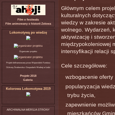
Głównym celem projek
kulturalnych dotyczą
Film o festiwalu
wiedzy w zakresie a
Film animowany o historii Zelowa
wolnego. Wydarzeń, k
Lokomotywą po wiedzę
aktywizację i stworzen
międzypokoleniowej 
intensyfikacji relacji 
Organizator projektu
Projekt dofinansowany przez Wojewódzki Fundusz
Cele szczegółowe:
Ochrony Środowiska i Gospodarki Wodnej w Łodzi
wzbogacenie oferty 
Projekt 2018
Galeria
popularyzacja wiedz
Kolorowa Lokomotywa 2019
trybu życia,
zapewnienie możliw
ARCHIWALNA WERSJA STRONY
mieszkańców Gmin