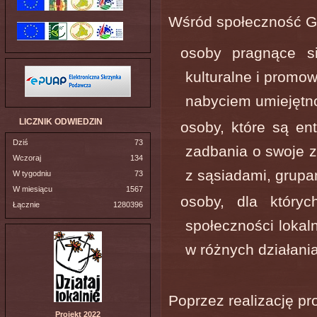
Wśród społeczność G
osoby pragnące s
kulturalne i promo
nabyciem umiejętno
LICZNIK ODWIEDZIN
osoby, które są en
Dziś
73
zadbania o swoje zd
Wczoraj
134
z sąsiadami, grupa
W tygodniu
73
W miesiącu
1567
osoby, dla któryc
Łącznie
1280396
społeczności lokal
w różnych działani
Poprzez realizację pr
Projekt 2022