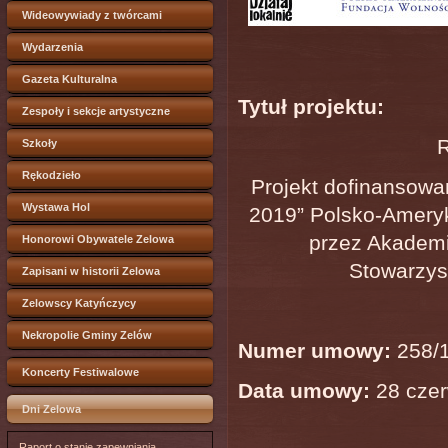
Wideowywiady z twórcami
Wydarzenia
Gazeta Kulturalna
Tytuł projektu:
Zespoły i sekcje artystyczne
Szkoły
Rękodzieło
Projekt dofinansowa
Wystawa Hol
2019” Polsko-Ameryk
przez Akademi
Honorowi Obywatele Zelowa
Stowarzys
Zapisani w historii Zelowa
Zelowscy Katyńczycy
Nekropolie Gminy Zelów
Numer umowy:
258/
Koncerty Festiwalowe
Data umowy:
28
czer
Dni Zelowa
Raport o stanie zapewniania