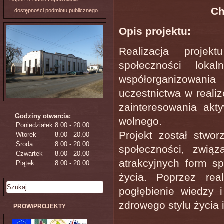
Ch
dostępności podmiotu publicznego
Opis projektu:
Realizacja proje
społeczności lok
współorganizowani
uczestnictwa w reali
zainteresowania ak
Godziny otwarcia:
wolnego.
Poniedziałek
8.00 - 20.00
Projekt został stwo
Wtorek
8.00 - 20.00
Środa
8.00 - 20.00
społeczności, zwi
Czwartek
8.00 - 20.00
atrakcyjnych form s
Piątek
8.00 - 20.00
życia. Poprzez rea
pogłębienie wiedzy 
zdrowego stylu życia
PROW/PROJEKTY