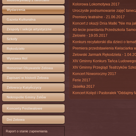
Wideowywiady z twórcami
Kolorowa Lokomotywa 2017
Wydarzenia
Uroczyste podsumowanie zajęć tanecz
Premiery teatralne - 21.06.2017
Gazeta Kulturalna
Koncert z okazji Dnia Matki "Nie ma j
Zespoły i sekcje artystyczne
40-lecie powstania Przedszkola Samor
Zelowie - 19.05.2017
Szkoły
Konkurs recytatorski dla dzieci o tem
Premiera przedstawienia Kwiaciarka w
Rękodzieło
Zelowski Jarmark Rękodzieła - 1.04.2
Wystawa Hol
XIV Gminny Konkurs Tańca Ludowego
XIV Gminny Przegląd Teatrzyków Szko
Honorowi Obywatele Zelowa
Koncert Noworoczny 2017
Zapisani w historii Zelowa
Ferie 2017
Jasełka 2017
Zelowscy Katyńczycy
Koncert Kolęd i Pastorałek "Oddajmy M
Nekropolie Gminy Zelów
Koncerty Festiwalowe
Dni Zelowa
Raport o stanie zapewniania