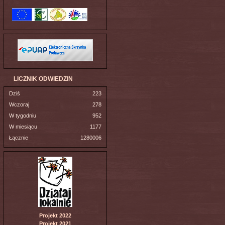
LICZNIK ODWIEDZIN
Dziś
223
Wczoraj
278
W tygodniu
952
W miesiącu
1177
Łącznie
1280006
Projekt 2022
Projekt 2021