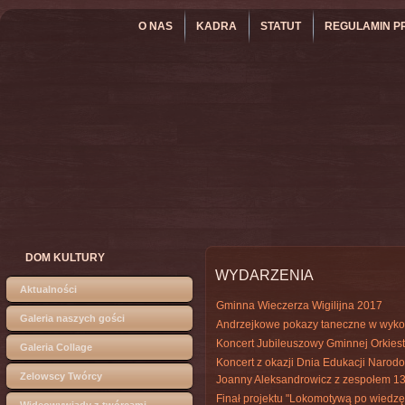
O NAS
KADRA
STATUT
REGULAMIN P
DOM KULTURY
WYDARZENIA
Aktualności
Gminna Wieczerza Wigilijna 2017
Galeria naszych gości
Andrzejkowe pokazy taneczne w wykon
Koncert Jubileuszowy Gminnej Orkiest
Galeria Collage
Koncert z okazji Dnia Edukacji Narodow
Zelowscy Twórcy
Joanny Aleksandrowicz z zespołem 1
Finał projektu "Lokomotywą po wiedzę