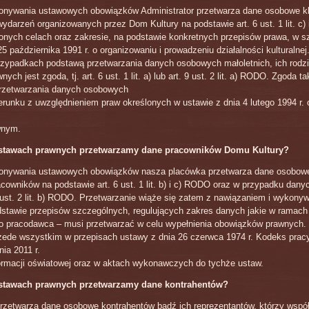
nywania ustawowych obowiązków Administrator przetwarza dane osobowe kl
wydarzeń organizowanych przez Dom Kultury na podstawie art. 6 ust. 1 lit. c)
lonych celach oraz zakresie, na podstawie konkretnych przepisów prawa, w s
5 października 1991 r. o organizowaniu i prowadzeniu działalności kulturalne
rzypadkach podstawą przetwarzania danych osobowych małoletnich, ich rodz
ych jest zgoda, tj. art. 6 ust. 1 lit. a) lub art. 9 ust. 2 lit. a) RODO. Zgoda 
przetwarzania danych osobowych
erunku z uwzględnieniem praw określonych w ustawie z dnia 4 lutego 1994 r.
wnym.
dstawach prawnych przetwarzamy dane pracowników Domu Kultury?
nywania ustawowych obowiązków nasza placówka przetwarza dane osobowe
acowników na podstawie art. 6 ust. 1 lit. b) i c) RODO oraz w przypadku dany
 9 ust. 2 lit. b) RODO. Przetwarzanie wiąże się zatem z nawiązaniem i wyko
dstawie przepisów szczególnych, regulujących zakres danych jakie w ramach
o pracodawca – musi przetwarzać w celu wypełnienia obowiązków prawnych. 
rzede wszystkim w przepisach ustawy z dnia 26 czerwca 1974 r. Kodeks prac
nia 2011 r.
ormacji oświatowej oraz w aktach wykonawczych do tychże ustaw.
dstawach prawnych przetwarzamy dane kontrahentów?
przetwarza dane osobowe kontrahentów bądź ich reprezentantów, którzy wspó