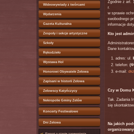
Zgodnie z art.
Wideowywiady z twórcami
r.
w sprawie ochr
Wydarzenia
swobodnego pr
Gazeta Kulturalna
informacje do
Zespoły i sekcje artystyczne
Kto jest adm
Administrator
Szkoły
Dane kontaktow
Rękodzieło
adres: ul.
Wystawa Hol
telefon:
(4
e-mail:
dkz
Honorowi Obywatele Zelowa
Zapisani w historii Zelowa
Czy w Domu K
Zelowscy Katyńczycy
Tak. Zadania I
Nekropolie Gminy Zelów
się skontaktow
Koncerty Festiwalowe
Dni Zelowa
Na jakich po
organizowany
Raport o stanie zapewniania