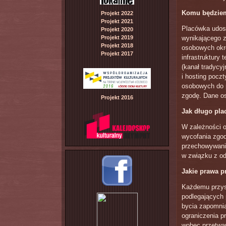
Komu będziem
Projekt 2022
Projekt 2021
Placówka udost
Projekt 2020
Projekt 2019
wynikającego z
Projekt 2018
osobowych okr
Projekt 2017
infrastruktury
(kanał tradycyj
i hosting poczt
osobowych do p
zgodę. Dane o
Projekt 2016
Jak długo pl
W zależności 
wycofania zgod
przechowywani
w związku z o
Jakie prawa p
Każdemu przys
podlegających 
bycia zapomnia
ograniczenia p
wobec przetwa