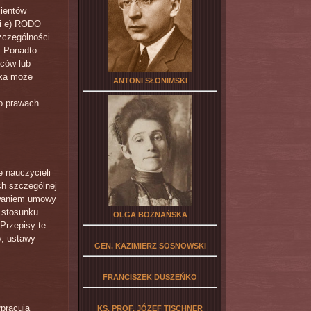
ientów
 i e) RODO
zczególności
j. Ponadto
iców lub
taka może
ANTONI SŁONIMSKI
 o prawach
 nauczycieli
ch szczególnej
nywaniem umowy
 stosunku
OLGA BOZNAŃSKA
Przepisy te
y, ustawy
GEN. KAZIMIERZ SOSNOWSKI
FRANCISZEK DUSZEŃKO
łpracują
KS. PROF. JÓZEF TISCHNER