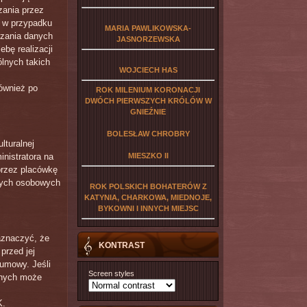
zania przez
, w przypadku
MARIA PAWLIKOWSKA-
rzania danych
JASNORZEWSKA
ebę realizacji
lnych takich
WOJCIECH HAS
ównież po
ROK MILENIUM KORONACJI
DWÓCH PIERWSZYCH KRÓLÓW W
GNIEŹNIE
BOLESŁAW CHROBRY
lturalnej
nistratora na
MIESZKO II
przez placówkę
nych osobowych
ROK POLSKICH BOHATERÓW Z
KATYNIA, CHARKOWA, MIEDNOJE,
BYKOWNI I INNYCH MIEJSC
aznaczyć, że
KONTRAST
przed jej
umowy. Jeśli
Screen styles
danych może
K.