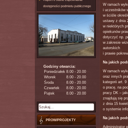
W ramach wyko
dostępności podmiotu publicznego
i uczestników 
w ściśle okreś
ustawy z dnia 2
w niektórych p
opiekunów prawn
dotyczyć np. 
w zakresie wiz
autorskich
i prawie pokre
Na jakich po
Godziny otwarcia:
W ramach wyko
Poniedziałek
8.00 - 20.00
oraz innych pr
Wtorek
8.00 - 20.00
kategorii art.
Środa
8.00 - 20.00
o pracę, na po
Czwartek
8.00 - 20.00
pracy DK – jak
Piątek
8.00 - 20.00
znajdują się p
z dnia 15 kwiet
o systemie inf
Na jakich po
PROW/PROJEKTY
Administrator 