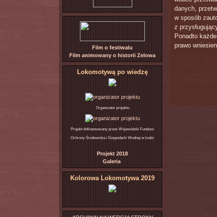
danych, przet
w sposób zaut
z przysługując
Ponadto każdem
prawo wniesien
Film o festiwalu
Film animowany o historii Zelowa
Lokomotywą po wiedzę
Organizator projektu
Projekt dofinansowany przez Wojewódzki Fundusz
Ochrony Środowiska i Gospodarki Wodnej w Łodzi
Projekt 2018
Galeria
Kolorowa Lokomotywa 2019