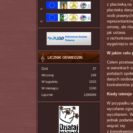
z placówką na 
placówkę danyc
osób prawnych
reprezentantów 
umowy, ale rów
jak ustawa
o rachunkowośc
wygaśnięciu s
W jakim celu
LICZNIK ODWIEDZIN
Celem przetwar
w warunkach sa
Dziś
37
portalach społ
Wczoraj
249
danych osobow
W tygodniu
1015
kontrahentów pl
W miesiącu
1240
Kiedy istniej
Łącznie
1280069
W przypadku w
wycofanie zgod
wycofaniem. W
jednak podanie
wiązać się
z konsekwencja