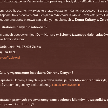
 13 Rozporządzenia Parlamentu Europejskiego i Rady (UE) 2016/679 z dnia 27
ony osób fizycznych w związku z przetwarzaniem danych osobowych i w spr
zepływu takich danych oraz uchylenia dyrektywy 95/46/WE przekazujemy Pa
tyczące procesów przetwarzania danych osobowych w
Domu Kultury w Zelow
inistratorem danych osobowych?
em danych osobowych jest
Dom Kultury w Zelowie (zwanego dalej „placów
e Administratora:
Kościuszki 74, 97-425 Zelów
4) 634 10 98
elow@zelow.pl
ultury wyznaczono Inspektora Ochrony Danych?
nspektora Ochrony Danych w placówce realizuje Pani
Aleksandra Stańczyk
,
ać za pomocą poczty elektronicznej:
kontakt@wbsystem.pl
dstawach prawnych przetwarzamy dane osobowe klientów i uczestników
ch przez Dom Kultury?