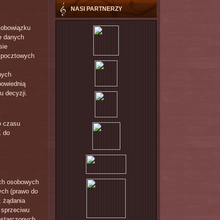
NASI PARTNERZY
ź obowiązku
e danych
sie
g pocztowych
nych
powiednią
 decyzji.
o czasu
K do
ych osobowych
ych (prawo do
; żądania
 sprzeciwu
ostarczonych