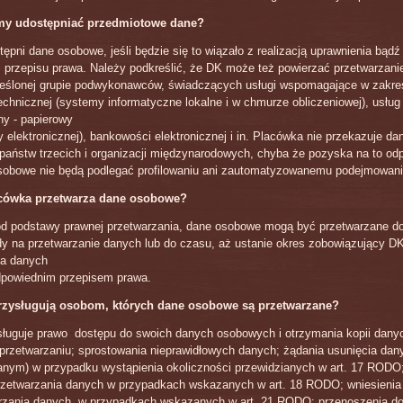
y udostępniać przedmiotowe dane?
ępni dane osobowe, jeśli będzie się to wiązało z realizacją uprawnienia bąd
 przepisu prawa. Należy podkreślić, że DK może też powierzać przetwarzani
eślonej grupie podwykonawców, świadczących usługi wspomagające w zakre
 technicznej (systemy informatyczne lokalne i w chmurze obliczeniowej), usłu
ny - papierowy
y elektronicznej), bankowości elektronicznej i in. Placówka nie przekazuje da
aństw trzecich i organizacji międzynarodowych, chyba że pozyska na to od
sobowe nie będą podlegać profilowaniu ani zautomatyzowanemu podejmowaniu
acówka przetwarza dane osobowe?
od podstawy prawnej przetwarzania, dane osobowe mogą być przetwarzane d
y na przetwarzanie danych lub do czasu, aż ustanie okres zobowiązujący D
a danych
dpowiednim przepisem prawa.
rzysługują osobom, których dane osobowe są przetwarzane?
ługuje prawo dostępu do swoich danych osobowych i otrzymania kopii dan
przetwarzaniu; sprostowania nieprawidłowych danych; żądania usunięcia dan
nym) w przypadku wystąpienia okoliczności przewidzianych w art. 17 RODO
rzetwarzania danych w przypadkach wskazanych w art. 18 RODO; wniesienia
rzania danych w przypadkach wskazanych w art. 21 RODO; przenoszenia d