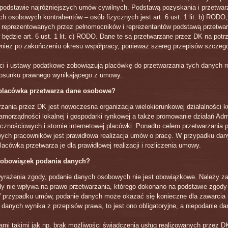
podstawie najróżniejszych umów cywilnych. Podstawą pozyskania i przetwar
h osobowych kontrahentów – osób fizycznych jest art. 6 ust. 1 lit. b) RODO
 reprezentowanych przez pełnomocników i reprezentantów podstawą przetwa
będzie art. 6 ust. 1 lit. c) RODO. Dane te są przetwarzane przez DK na potrz
nież po zakończeniu okresu współpracy, ponieważ szereg przepisów szczegó
i i ustawy podatkowe zobowiązują placówkę do przetwarzania tych danych r
tosunku prawnego wynikającego z umowy.
 placówka przetwarza dane osobowe?
zania przez DK jest nowoczesna organizacja wielokierunkowej działalności ku
morządności lokalnej i gospodarki rynkowej a także promowanie działań Admi
ecznościowych i stornie internetowej placówki. Ponadto celem przetwarzania 
ych pracowników jest prawidłowa realizacja umów o pracę. W przypadku da
acówka przetwarza je dla prawidłowej realizacji i rozliczenia umowy.
e obowiązek podania danych?
yrażenia zgody, podanie danych osobowych nie jest obowiązkowe. Należy z
y nie wpływa na prawo przetwarzania, którego dokonano na podstawie zgody 
 przypadku umów, podanie danych może okazać się konieczne dla zawarcia 
 danych wynika z przepisów prawa, to jest ono obligatoryjne, a niepodanie 
mi takimi jak np. brak możliwości świadczenia usług realizowanych przez D