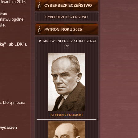
 kwietnia 2016
CYBERBEZPIECZEŃSTWO
awie
CYBERBEZPIECZEŃSTWO
ństwu ogólne
ie.
PATRONI ROKU 2025
USTANOWIENI PRZEZ SEJM I SENAT
ką” lub „DK”).
RP
 z którą można
STEFAN ŻEROMSKI
 wydarzeń