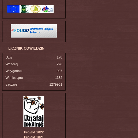
LICZNIK ODWIEDZIN
Dziś
178
Wczoraj
278
W tygodniu
907
W miesiącu
1132
Łącznie
1279961
Projekt 2022
Projekt 2021