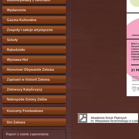
Wideowywiady z twórcami
Wydarzenia
Gazeta Kulturalna
Zespoły i sekcje artystyczne
Szkoły
Rękodzieło
Wystawa Hol
Honorowi Obywatele Zelowa
Zapisani w historii Zelowa
Zelowscy Katyńczycy
Nekropolie Gminy Zelów
Koncerty Festiwalowe
Dni Zelowa
Raport o stanie zapewniania