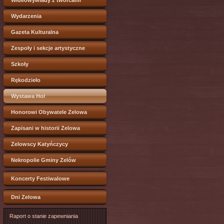
Wideowywiady z twórcami
Wydarzenia
Gazeta Kulturalna
Zespoły i sekcje artystyczne
Szkoły
Rękodzieło
Wystawa Hol
Honorowi Obywatele Zelowa
Zapisani w historii Zelowa
Zelowscy Katyńczycy
Nekropolie Gminy Zelów
Koncerty Festiwalowe
Dni Zelowa
Raport o stanie zapewniania