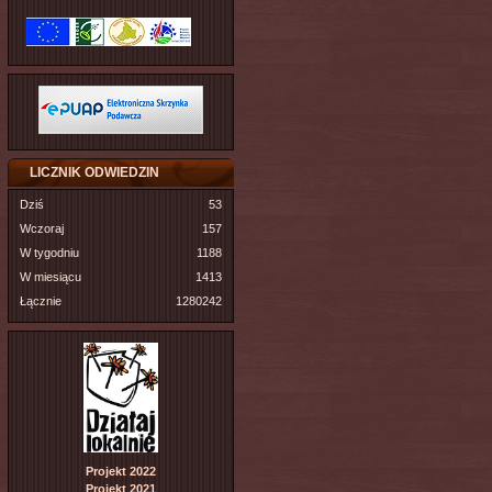
LICZNIK ODWIEDZIN
Dziś
53
Wczoraj
157
W tygodniu
1188
W miesiącu
1413
Łącznie
1280242
Projekt 2022
Projekt 2021