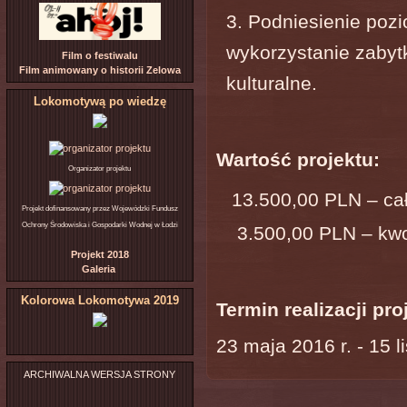
Podniesienie pozi
wykorzystanie zabytk
Film o festiwalu
Film animowany o historii Zelowa
kulturalne.
Lokomotywą po wiedzę
Wartość projektu:
Organizator projektu
13.500,00 PLN – cał
Projekt dofinansowany przez Wojewódzki Fundusz
Ochrony Środowiska i Gospodarki Wodnej w Łodzi
3.500,00 PLN – kwo
Projekt 2018
Galeria
Kolorowa Lokomotywa 2019
Termin realizacji pro
23 maja 2016 r. - 15 l
ARCHIWALNA WERSJA STRONY