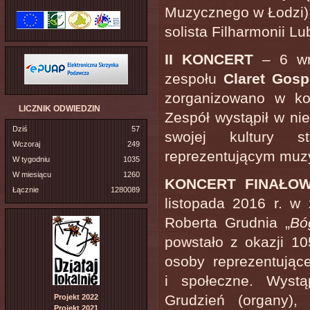
Muzycznego w Łodzi) 
solista Filharmonii L
II KONCERT
– 6 wr
zespołu
Claret Gos
zorganizowano w ko
LICZNIK ODWIEDZIN
Zespół wystąpił w ni
Dziś
57
swojej kultury s
Wczoraj
249
reprezentującym muzy
W tygodniu
1035
W miesiącu
1260
KONCERT FINAŁO
Łącznie
1280089
listopada 2016 r. w
Roberta Grudnia „
Bó
powstało z okazji 10
osoby reprezentując
i społeczne. Wystą
Grudzień (organy),
Projekt 2022
Projekt 2021