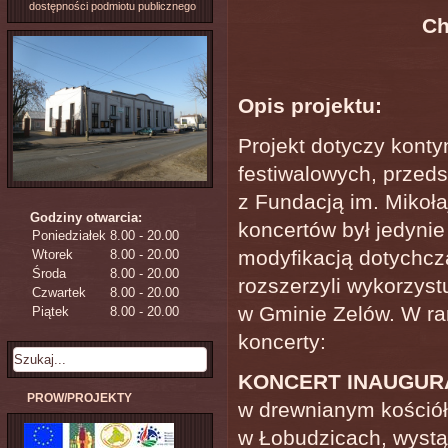
dostępności podmiotu publicznego
Ch
Opis projektu:
Projekt dotyczy kont
festiwalowych, przed
z Fundacją im. Mikoła
Godziny otwarcia:
koncertów był jedynie 
Poniedziałek
8.00 - 20.00
modyfikacją dotychcza
Wtorek
8.00 - 20.00
Środa
8.00 - 20.00
rozszerzyli wykorzys
Czwartek
8.00 - 20.00
w Gminie Zelów. W ra
Piątek
8.00 - 20.00
koncerty:
KONCERT INAUGUR
PROW/PROJEKTY
w drewnianym kościół
w Łobudzicach, wystąpi