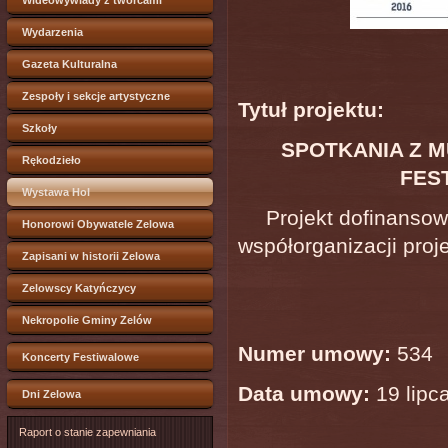
Wideowywiady z twórcami
Wydarzenia
Gazeta Kulturalna
Zespoły i sekcje artystyczne
Tytuł projektu:
Szkoły
SPOTKANIA Z M
Rękodzieło
FES
Wystawa Hol
Projekt dofinanso
Honorowi Obywatele Zelowa
współorganizacji proj
Zapisani w historii Zelowa
Zelowscy Katyńczycy
Nekropolie Gminy Zelów
Numer umowy:
534
Koncerty Festiwalowe
Data umowy:
19 lipca
Dni Zelowa
Raport o stanie zapewniania