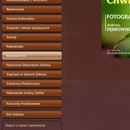
Wideowywiady z twórcami
Wydarzenia
Gazeta Kulturalna
Zespoły i sekcje artystyczne
Szkoły
Rękodzieło
Wystawa Hol
Honorowi Obywatele Zelowa
Zapisani w historii Zelowa
Zelowscy Katyńczycy
Nekropolie Gminy Zelów
Koncerty Festiwalowe
Dni Zelowa
Raport o stanie zapewniania